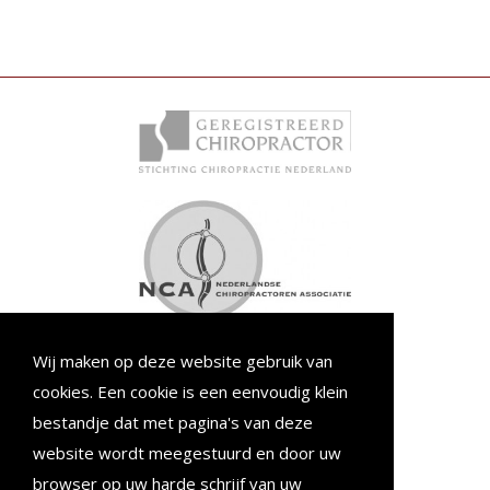
Wij maken op deze website gebruik van
Emmastraat 5
cookies. Een cookie is een eenvoudig klein
7241 EH Lochem
bestandje dat met pagina's van deze
Tel. 0573 25 77 22
website wordt meegestuurd en door uw
info@chiropractielochem.nl
browser op uw harde schrijf van uw