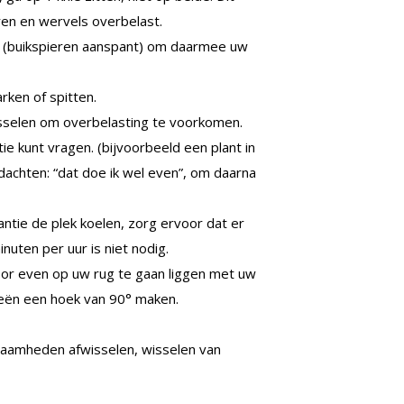
ren en wervels overbelast.
rekt (buikspieren aanspant) om daarmee uw
arken of spitten.
isselen om overbelasting te voorkomen.
tie kunt vragen. (bijvoorbeeld een plant in
dachten: “dat doe ik wel even”, om daarna
tantie de plek koelen, zorg ervoor dat er
inuten per uur is niet nodig.
door even op uw rug te gaan liggen met uw
eën een hoek van 90° maken.
zaamheden afwisselen, wisselen van