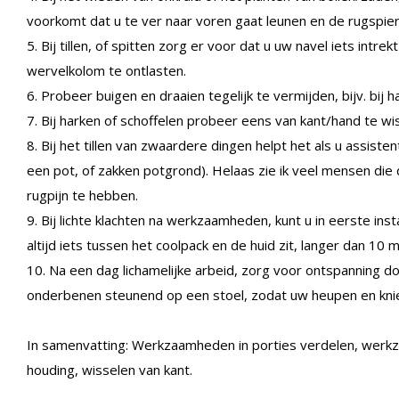
voorkomt dat u te ver naar voren gaat leunen en de rugspie
5. Bij tillen, of spitten zorg er voor dat u uw navel iets int
wervelkolom te ontlasten.
6. Probeer buigen en draaien tegelijk te vermijden, bijv. bij h
7. Bij harken of schoffelen probeer eens van kant/hand te w
8. Bij het tillen van zwaardere dingen helpt het als u assisten
een pot, of zakken potgrond). Helaas zie ik veel mensen die 
rugpijn te hebben.
9. Bij lichte klachten na werkzaamheden, kunt u in eerste ins
altijd iets tussen het coolpack en de huid zit, langer dan 10 m
10. Na een dag lichamelijke arbeid, zorg voor ontspanning 
onderbenen steunend op een stoel, zodat uw heupen en kni
In samenvatting: Werkzaamheden in porties verdelen, werk
houding, wisselen van kant.