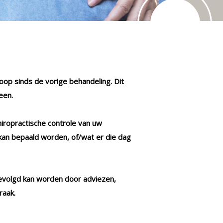
afs
Lees m
rloop sinds de vorige behandeling. Dit
een.
hiropractische controle van uw
kan bepaald worden, of/wat er die dag
gevolgd kan worden door adviezen,
raak.